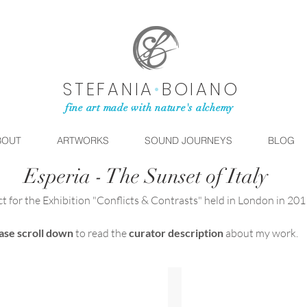
STEFANIA
•
BOIANO
fine art made with nature's alchemy
BOUT
ARTWORKS
SOUND JOURNEYS
BLOG
Esperia - The Sunset of Italy
ct for the Exhibition "Conflicts & Contrasts" held in London in 201
ase scroll down
to read the
curator description
about my work.
Dov'è la vittoria?
"Where