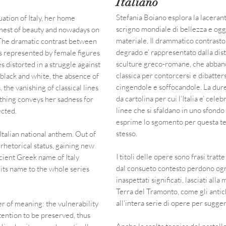
Italiano
Stefania Boiano esplora la lacerante
uation of Italy, her home
scrigno mondiale di bellezza e oggi
hest of beauty and nowadays on
materiale. Il drammatico contrasto t
 The dramatic contrast between
degrado e’ rappresentato dalla dist
is represented by female figures
sculture greco-romane, che abban
s distorted in a struggle against
classica per contorcersi e dibatter
 black and white, the absence of
cingendole e soffocandole. La durez
 the vanishing of classical lines
da cartolina per cui l’Italia e’ cele
thing conveys her sadness for
linee che si sfaldano in uno sfondo
ected.
esprime lo sgomento per questa ter
stesso.
Italian national anthem. Out of
 rhetorical status, gaining new
I titoli delle opere sono frasi tratt
cient Greek name of Italy
dal consueto contesto perdono ogn
s its name to the whole series
inaspettati significati, lasciati all
Terra del Tramonto, come gli antich
all'intera serie di opere per sugger
er of meaning: the vulnerability
tention to be preserved, thus