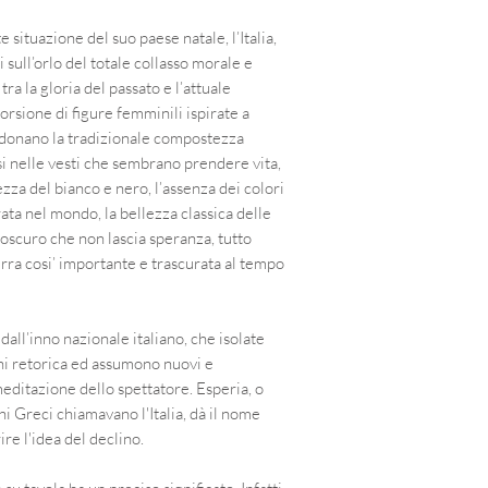
 situazione del suo paese natale, l’Italia,
 sull’orlo del totale collasso morale e
ra la gloria del passato e l’attuale
orsione di figure femminili ispirate a
donano la tradizionale compostezza
si nelle vesti che sembrano prendere vita,
za del bianco e nero, l’assenza dei colori
brata nel mondo, la bellezza classica delle
 oscuro che non lascia speranza, tutto
ra cosi’ importante e trascurata al tempo
e dall’inno nazionale italiano, che isolate
i retorica ed assumono nuovi e
a meditazione dello spettatore. Esperia, o
i Greci chiamavano l'Italia, dà il nome
ire l'idea del declino.